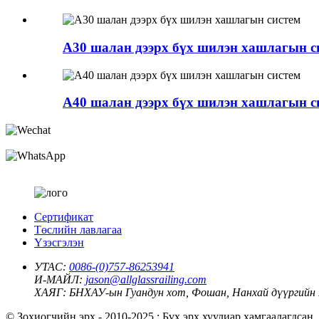
A30 шалан дээрх бүх шилэн хашлагын с
A40 шалан дээрх бүх шилэн хашлагын с
Сертификат
Төслийн лавлагаа
Үзэсгэлэн
УТАС:
0086-(0)757-86253941
И-МАЙЛ:
jason@allglassrailing.com
ХАЯГ:
БНХАУ-ын Гуандун хот, Фошан, Нанхай дүүргий
© Зохиогчийн эрх - 2010-2025 : Бүх эрх хуулиар хамгаалагдсан.