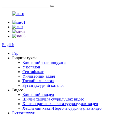
English
Гэр
Бидний тухай
Компанийн танилцуулга
Үзэсгэлэн
Сертификат
Үйлдвэрийн аялал
Төслийн лавлагаа
Бүтээгдэхүүний каталог
Видео
Компанийн видео
Шилэн хашлага суурилуулах видео
Хөнгөн цагаан хашлага суурилуулах видео
Хөшигний хаалт/Пергола суурилуулах видео
Бүтээгдэхүүн