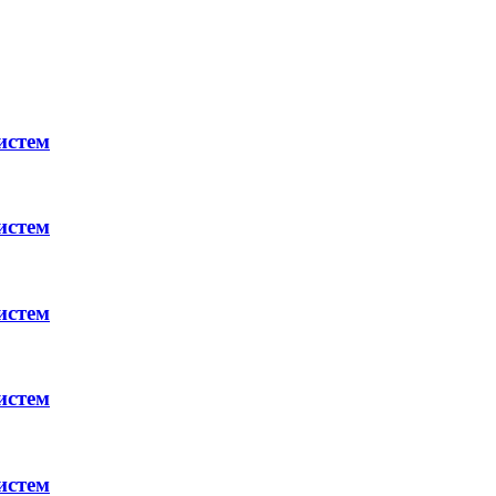
истем
истем
истем
истем
истем