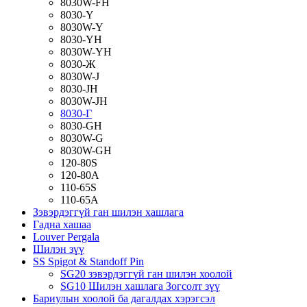
8030W-FH
8030-Y
8030W-Y
8030-YH
8030W-YH
8030-Ж
8030W-J
8030-JH
8030W-JH
8030-Г
8030-GH
8030W-G
8030W-GH
120-80S
120-80А
110-65S
110-65А
Зэвэрдэггүй ган шилэн хашлага
Гадна хашаа
Louver Pergala
Шилэн зүү
SS Spigot & Standoff Pin
SG20 зэвэрдэггүй ган шилэн хоолой
SG10 Шилэн хашлага Зогсолт зүү
Бариулын хоолой ба дагалдах хэрэгсэл