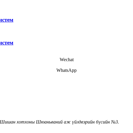
истем
истем
Wechat
WhatsApp
н Шишан хотхоны Шюаньваний аж үйлдвэрийн бүсийн №3.