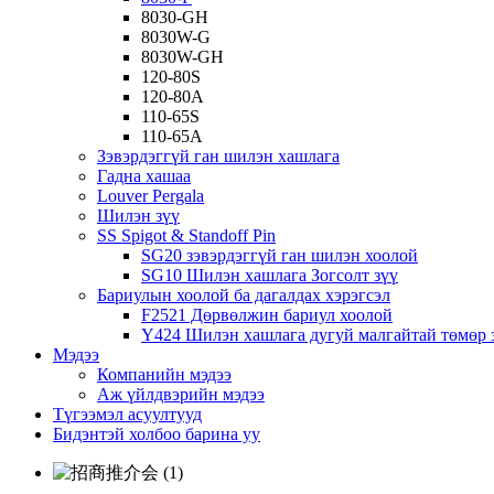
8030-GH
8030W-G
8030W-GH
120-80S
120-80А
110-65S
110-65А
Зэвэрдэггүй ган шилэн хашлага
Гадна хашаа
Louver Pergala
Шилэн зүү
SS Spigot & Standoff Pin
SG20 зэвэрдэггүй ган шилэн хоолой
SG10 Шилэн хашлага Зогсолт зүү
Бариулын хоолой ба дагалдах хэрэгсэл
F2521 Дөрвөлжин бариул хоолой
Y424 Шилэн хашлага дугуй малгайтай төмөр 
Мэдээ
Компанийн мэдээ
Аж үйлдвэрийн мэдээ
Түгээмэл асуултууд
Бидэнтэй холбоо барина уу