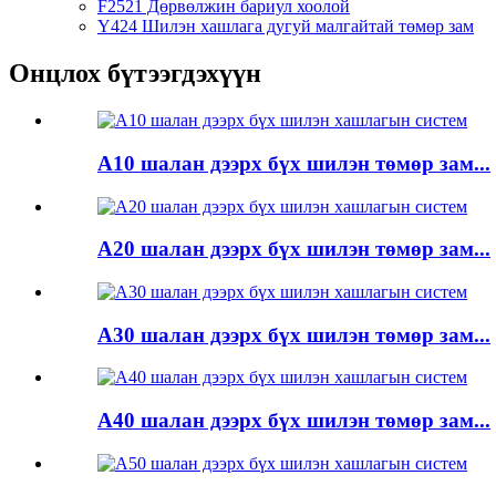
F2521 Дөрвөлжин бариул хоолой
Y424 Шилэн хашлага дугуй малгайтай төмөр зам
Онцлох бүтээгдэхүүн
A10 шалан дээрх бүх шилэн төмөр зам...
A20 шалан дээрх бүх шилэн төмөр зам...
A30 шалан дээрх бүх шилэн төмөр зам...
A40 шалан дээрх бүх шилэн төмөр зам...