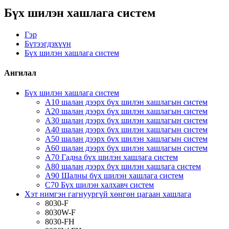
Бүх шилэн хашлага систем
Гэр
Бүтээгдэхүүн
Бүх шилэн хашлага систем
Ангилал
Бүх шилэн хашлага систем
A10 шалан дээрх бүх шилэн хашлагын систем
A20 шалан дээрх бүх шилэн хашлагын систем
A30 шалан дээрх бүх шилэн хашлагын систем
A40 шалан дээрх бүх шилэн хашлагын систем
A50 шалан дээрх бүх шилэн хашлагын систем
A60 шалан дээрх бүх шилэн хашлагын систем
A70 Гадна бүх шилэн хашлага систем
A80 шалан дээрх бүх шилэн хашлага систем
A90 Шалны бүх шилэн хашлага систем
C70 Бүх шилэн халхавч систем
Хэт нимгэн гагнуургүй хөнгөн цагаан хашлага
8030-F
8030W-F
8030-FH