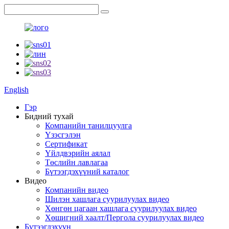
English
Гэр
Бидний тухай
Компанийн танилцуулга
Үзэсгэлэн
Сертификат
Үйлдвэрийн аялал
Төслийн лавлагаа
Бүтээгдэхүүний каталог
Видео
Компанийн видео
Шилэн хашлага суурилуулах видео
Хөнгөн цагаан хашлага суурилуулах видео
Хөшигний хаалт/Пергола суурилуулах видео
Бүтээгдэхүүн