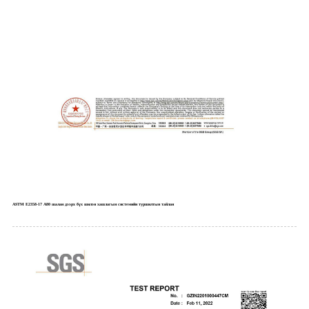
ASTM E2358-17 A80 шалан дээрх бүх шилэн хашлагын системийн туршилтын тайлан