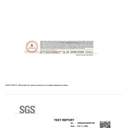
ASTM E2358-17 A90 шалны бүх шилэн хашлагын системийн туршилтын тайлан