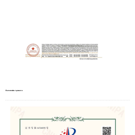
Патентийн гэрчилгээ