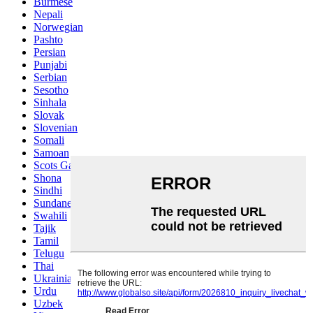
Burmese
Nepali
Norwegian
Pashto
Persian
Punjabi
Serbian
Sesotho
Sinhala
Slovak
Slovenian
Somali
Samoan
Scots Gaelic
Shona
Sindhi
Sundanese
Swahili
Tajik
Tamil
Telugu
Thai
Ukrainian
Urdu
Uzbek