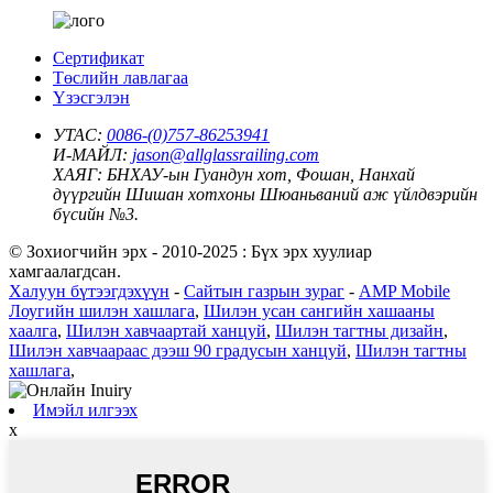
Сертификат
Төслийн лавлагаа
Үзэсгэлэн
УТАС:
0086-(0)757-86253941
И-МАЙЛ:
jason@allglassrailing.com
ХАЯГ:
БНХАУ-ын Гуандун хот, Фошан, Нанхай
дүүргийн Шишан хотхоны Шюаньваний аж үйлдвэрийн
бүсийн №3.
© Зохиогчийн эрх - 2010-2025 : Бүх эрх хуулиар
хамгаалагдсан.
Халуун бүтээгдэхүүн
-
Сайтын газрын зураг
-
AMP Mobile
Лоугийн шилэн хашлага
,
Шилэн усан сангийн хашааны
хаалга
,
Шилэн хавчаартай ханцуй
,
Шилэн тагтны дизайн
,
Шилэн хавчаараас дээш 90 градусын ханцуй
,
Шилэн тагтны
хашлага
,
Имэйл илгээх
x