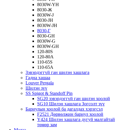
8030W-YH
8030-Ж
8030W-J
8030-JH
8030W-JH
8030-Г
8030-GH
8030W-G
8030W-GH
120-80S
120-80А
110-65S
110-65А
Зэвэрдэггүй ган шилэн хашлага
Гадна хашаа
Louver Pergala
Шилэн зүү
SS Spigot & Standoff Pin
SG20 зэвэрдэггүй ган шилэн хоолой
SG10 Шилэн хашлага Зогсолт зүү
Бариулын хоолой ба дагалдах хэрэгсэл
F2521 Дөрвөлжин бариул хоолой
Y424 Шилэн хашлага дугуй малгайтай
төмөр зам
Мэдээ