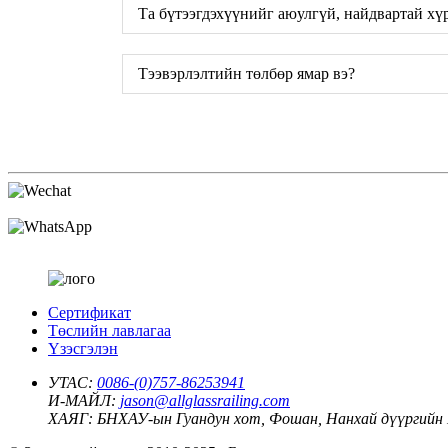
Та бүтээгдэхүүнийг аюулгүй, найдвартай хүр
Тээвэрлэлтийн төлбөр ямар вэ?
Сертификат
Төслийн лавлагаа
Үзэсгэлэн
УТАС:
0086-(0)757-86253941
И-МАЙЛ:
jason@allglassrailing.com
ХАЯГ:
БНХАУ-ын Гуандун хот, Фошан, Нанхай дүүргий