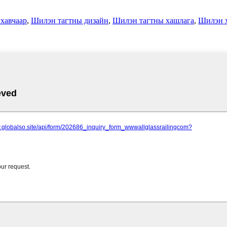
хавчаар
,
Шилэн тагтны дизайн
,
Шилэн тагтны хашлага
,
Шилэн х