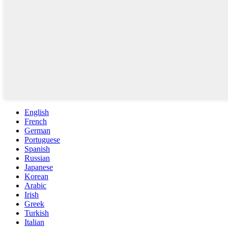
English
French
German
Portuguese
Spanish
Russian
Japanese
Korean
Arabic
Irish
Greek
Turkish
Italian