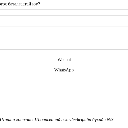
гэх баталгаатай юу?
Wechat
WhatsApp
н Шишан хотхоны Шюаньваний аж үйлдвэрийн бүсийн №3.