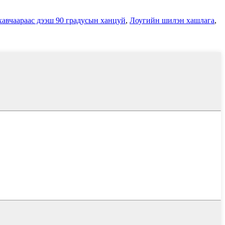
авчаараас дээш 90 градусын ханцуй
,
Лоугийн шилэн хашлага
,