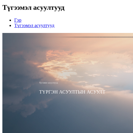
Түгээмэл асуултууд
Гэр
Түгээмэл асуултууд
Түгээмэл асуултууд
ТҮРГЭН АСУУЛТЫН АСУУЛТ