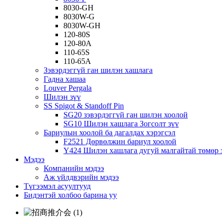
8030-GH
8030W-G
8030W-GH
120-80S
120-80А
110-65S
110-65А
Зэвэрдэггүй ган шилэн хашлага
Гадна хашаа
Louver Pergala
Шилэн зүү
SS Spigot & Standoff Pin
SG20 зэвэрдэггүй ган шилэн хоолой
SG10 Шилэн хашлага Зогсолт зүү
Бариулын хоолой ба дагалдах хэрэгсэл
F2521 Дөрвөлжин бариул хоолой
Y424 Шилэн хашлага дугуй малгайтай төмөр 
Мэдээ
Компанийн мэдээ
Аж үйлдвэрийн мэдээ
Түгээмэл асуултууд
Бидэнтэй холбоо барина уу