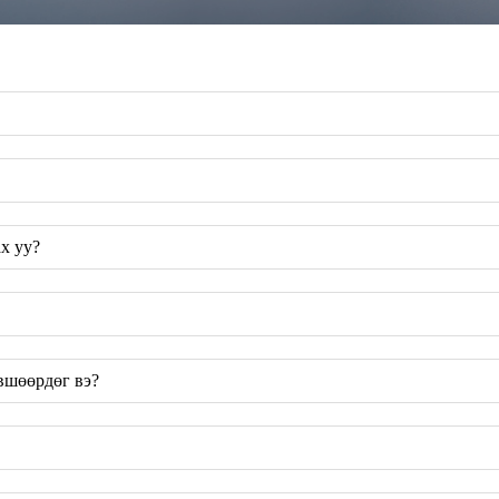
х уу?
вшөөрдөг вэ?