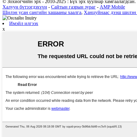
© Зохиогчийн эрх - 2010-2025 : Бүх эрх хуулиар хамгаалагдсан.
Халуун бүтээгдэхүүн
-
Сайтын газрын зураг
-
AMP Mobile
Шилэн усан сангийн хашааны хаалга
,
Ханцуйнаас дээш шилэн 
Имэйл илгээх
x