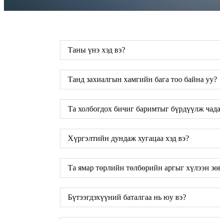
Таны үнэ хэд вэ?
Танд захиалгын хамгийн бага тоо байна уу?
Та холбогдох бичиг баримтыг бүрдүүлж чада
Хүргэлтийн дундаж хугацаа хэд вэ?
Та ямар төрлийн төлбөрийн аргыг хүлээн зө
Бүтээгдэхүүний баталгаа нь юу вэ?