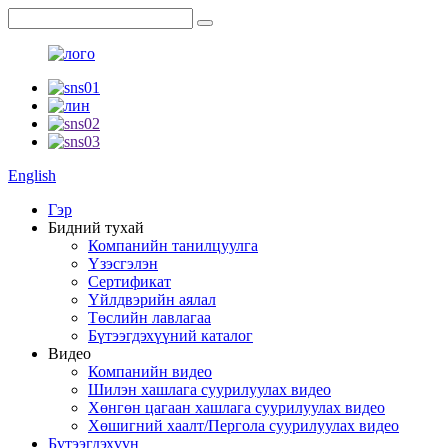
English
Гэр
Бидний тухай
Компанийн танилцуулга
Үзэсгэлэн
Сертификат
Үйлдвэрийн аялал
Төслийн лавлагаа
Бүтээгдэхүүний каталог
Видео
Компанийн видео
Шилэн хашлага суурилуулах видео
Хөнгөн цагаан хашлага суурилуулах видео
Хөшигний хаалт/Пергола суурилуулах видео
Бүтээгдэхүүн