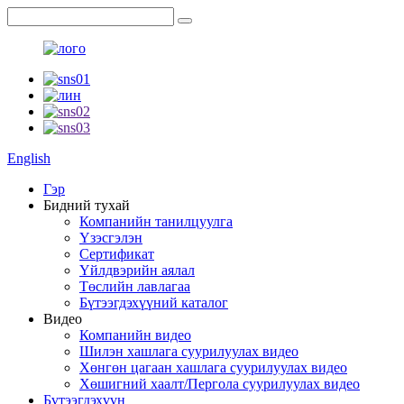
English
Гэр
Бидний тухай
Компанийн танилцуулга
Үзэсгэлэн
Сертификат
Үйлдвэрийн аялал
Төслийн лавлагаа
Бүтээгдэхүүний каталог
Видео
Компанийн видео
Шилэн хашлага суурилуулах видео
Хөнгөн цагаан хашлага суурилуулах видео
Хөшигний хаалт/Пергола суурилуулах видео
Бүтээгдэхүүн