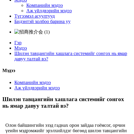
Компанийн мэдээ
Аж үйлдвэрийн мэдээ
Түгээмэл асуултууд
Бидэнтэй холбоо барина уу
Гэр
Мэдээ
Шилэн тавцангийн хашлага системийг сонгох нь ямар
давуу талтай вэ?
Мэдээ
Компанийн мэдээ
Аж үйлдвэрийн мэдээ
Шилэн тавцангийн хашлага системийг сонгох
нь ямар давуу талтай вэ?
Олон байшингийн эзэд гаднах орон зайдаа гоёмсог, орчин
үеийн мэдрэмжийг эрэлхийлдэг бөгөөд шилэн тавцангийн