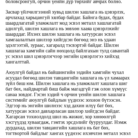
боловсронгуй, орчин үеийн дүр төрхийг авчрах болно.
Засвар үйлчилгээний хувьд шилэн хашлага нь цэвэрлэх,
арчлахад харьцангуй хялбар байдаг. Байнга будах, будах
шаардлагатай уламжлалт мод эсвэл металл хашлагатай
адилгүй, шилэн хашлага нь зөвхөн хааяа цэвэрлэхийг
шаарддаг. Ихэнх шилэн хашлага нь хатуурсан эсвэл
хамгаалалтын шилээр хийгдсэн бөгөөд энэ нь удаан
эдэлгээтэй, зураас, хагаралд тэсвэртэй байдаг. Шилэн
хашлагаа хамгийн сайн нөхцөлд байлгахын тулд савантай
ус эсвэл шил цэвэрлэгчээр энгийн цэвэрлэгээ хийхэд
хангалттай.
Аюулгүй байдал нь байшингийн эздийн хамгийн чухал
асуудал бөгөөд шилэн тавцангийн хашлага нь үл хамаарах
зүйл биш юм. Шилэн хашлага нь уламжлалт хашлага шиг
бат бөх, найдвартай биш байж магадгүй гэж олон хүмүүс
санаа зовдог. Гэсэн хэдий ч орчин үеийн шилэн хашлага
системийг аюулгүй байдлын үүднээс зохион бүтээсэн.
Эдгээр нь энгийн шилнээс хэд дахин илүү бат бөх,
хатуурсан эсвэл давхарласан шилээр хийгдсэн байдаг.
Хагарсан тохиолдолд шил нь жижиг, хор хөнөөлгүй
хэсгүүдэд хуваагдаж, гэмтэх эрсдэлийг бууруулдаг. Нэмж
дурдахад, шилэн тавцангийн хашлага нь бат бөх,
тогтвортой байдлыг хангах үүднээс ихэвчлэн металл эсвэл