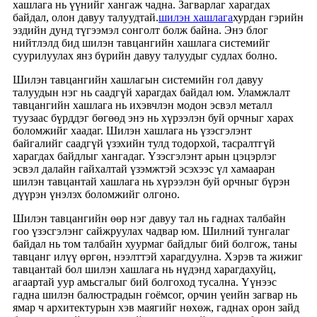
хашлага нь үүнийг хангаж чадна. Загварлаг харагдах
байдал, олон давуу талуудтай.
шилэн хашлага
хурдан гэрийн
эздийн дунд түгээмэл сонголт болж байна. Энэ блог
нийтлэлд бид шилэн тавцангийн хашлага системийг
суурилуулах янз бүрийн давуу талуудыг судлах болно.
Шилэн тавцангийн хашлагын системийн гол давуу
талуудын нэг нь саадгүй харагдах байдал юм. Уламжлалт
тавцангийн хашлага нь ихэвчлэн модон эсвэл металл
туузаас бүрддэг бөгөөд энэ нь хүрээлэн буй орчныг харах
боломжийг хаадаг. Шилэн хашлага нь үзэсгэлэнт
байгалийг саадгүй үзэхийн тулд тодорхой, тасралтгүй
харагдах байдлыг хангадаг. Үзэсгэлэнт арын цэцэрлэг
эсвэл далайн гайхалтай үзэмжтэй эсэхээс үл хамааран
шилэн тавцантай хашлага нь хүрээлэн буй орчныг бүрэн
дүүрэн үнэлэх боломжийг олгоно.
Шилэн тавцангийн өөр нэг давуу тал нь гаднах талбайн
гоо үзэсгэлэнг сайжруулах чадвар юм. Шилний тунгалаг
байдал нь том талбайн хуурмаг байдлыг бий болгож, таны
тавцанг илүү өргөн, нээлттэй харагдуулна. Хэрэв та жижиг
тавцантай бол шилэн хашлага нь нүдэнд харагдахуйц,
агаартай уур амьсгалыг бий болгоход тусална. Үүнээс
гадна шилэн балюстрадын гоёмсог, орчин үеийн загвар нь
ямар ч архитектурын хэв маягийг нөхөж, гаднах орон зайд