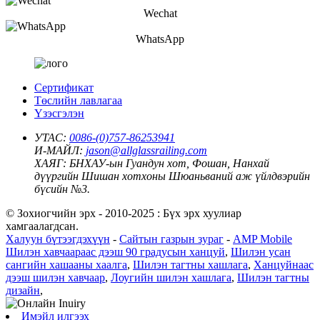
Wechat
WhatsApp
Сертификат
Төслийн лавлагаа
Үзэсгэлэн
УТАС:
0086-(0)757-86253941
И-МАЙЛ:
jason@allglassrailing.com
ХАЯГ:
БНХАУ-ын Гуандун хот, Фошан, Нанхай
дүүргийн Шишан хотхоны Шюаньваний аж үйлдвэрийн
бүсийн №3.
© Зохиогчийн эрх - 2010-2025 : Бүх эрх хуулиар
хамгаалагдсан.
Халуун бүтээгдэхүүн
-
Сайтын газрын зураг
-
AMP Mobile
Шилэн хавчаараас дээш 90 градусын ханцуй
,
Шилэн усан
сангийн хашааны хаалга
,
Шилэн тагтны хашлага
,
Ханцуйнаас
дээш шилэн хавчаар
,
Лоугийн шилэн хашлага
,
Шилэн тагтны
дизайн
,
Имэйл илгээх