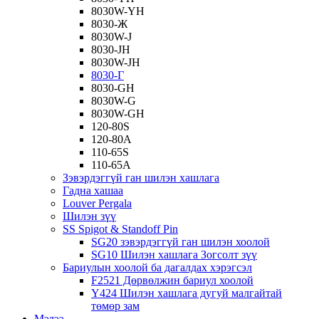
8030W-YH
8030-Ж
8030W-J
8030-JH
8030W-JH
8030-Г
8030-GH
8030W-G
8030W-GH
120-80S
120-80А
110-65S
110-65А
Зэвэрдэггүй ган шилэн хашлага
Гадна хашаа
Louver Pergala
Шилэн зүү
SS Spigot & Standoff Pin
SG20 зэвэрдэггүй ган шилэн хоолой
SG10 Шилэн хашлага Зогсолт зүү
Бариулын хоолой ба дагалдах хэрэгсэл
F2521 Дөрвөлжин бариул хоолой
Y424 Шилэн хашлага дугуй малгайтай
төмөр зам
Мэдээ