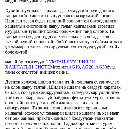
модон тулгуурыг агуулдаг.
Хувийн нууцлалыг эрхэмлэдэг хүмүүсийн хувьд шилэн
тавцангийн хашлага нь нууцлалын мэдрэмжийг өгдөг.
Царцсан эсвэл будсан шилний сонголттой бөгөөд шилэн
хашлагын системийн давуу талыг хадгалахын зэрэгцээ
нууцлалын түвшинг хянах боломжийг танд олгоно. Та
тавцангаа бусдын нүднээс хамгаалах эсвэл гадаа тав
тухтай, хувийн орон зайг бий болгохыг хүсч байгаа эсэхээс
үл хамааран эдгээр тохируулгын сонголтууд үүнийг хийх
боломжтой.
манай бүтээгдэхүүн,
СУМТАЙ ЛУУ ШИЛЭН
ХАШЛАГЫН СИСТЕМ
гэх мэт
AG10
,
AG20
,
AG30
бүгд
таны сонголттой нийцэж байна.
Дүгнэж хэлэхэд, шилэн тавцангийн хашлага суурилуулах
нь олон давуу талтай. Шилэн хашлага нь саадгүй харагдах
байдал, гоо зүйн сайжруулалтаас эхлээд засвар үйлчилгээ
хийхэд хялбар, аюулгүй байдлын функцууд хүртэл гаднах
орон зайн өнгө үзэмж, үйл ажиллагааг ихээхэн
сайжруулдаг. Та жижиг тавцантай эсвэл өргөн арын
хашаатай эсэхээс үл хамааран шилэн хашлага нь хэв маяг,
бат бөх байдал, практик байдлыг хослуулсан гайхалтай
нэмэлт хэрэгсэл байж болно. Гаднах орон зайгаа урам
зоригтой диваажин болгон хувиргах шилэн тавцангийн