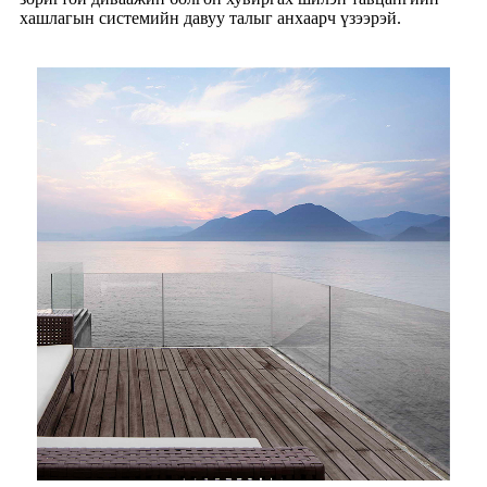
хашлагын системийн давуу талыг анхаарч үзээрэй.